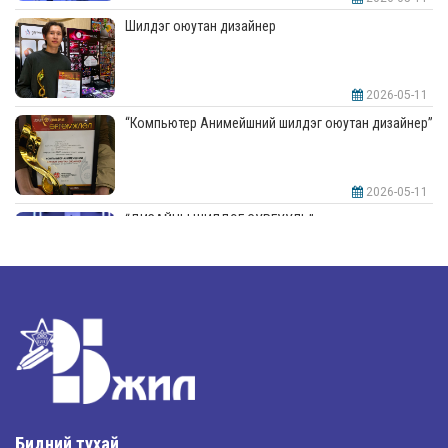
Шилдэг оюутан дизайнер
2026-05-11
“Компьютер Анимейшний шилдэг оюутан дизайнер”
2026-05-11
“ДИЗАЙНЫ ШИЛДЭГ СУРГУУЛЬ”-аар шалгарлаа
2026-05-11
“Интерьерийн шилдэг оюутан дизайнер”
2026-05-11
Шилдэг загвар
Бидний тухай