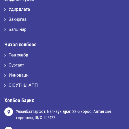
Удирдлага
2026-05-10
LET’S SPARKLE ТӨСӨЛД ОРОЛЦЛОО.
Захиргаа
Багш нар
2026-05-02
Чихал холбоос
“ХҮСЛЭН 2026” хувцас загварын улсын уралдаан,
Төсөл хөтөлбөр
Сургалт
2026-05-01
Оюутны амжилтаас
Инноваци
ОЮУТНЫ АПП
2026-04-30
Холбоо барих
Улаанбаатар хот, Баянзүрх дүүрэг, 22-р хороо, Алтан сан
хороолол, Ш/Х-49/422