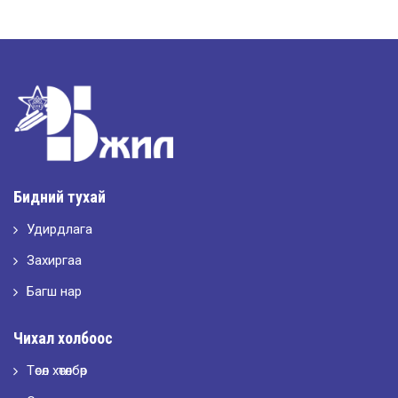
2026-05-11
“Интерьерийн шилдэг оюутан дизайнер”
2026-05-11
Шилдэг загвар
Бидний тухай
Удирдлага
2026-05-10
LET’S SPARKLE ТӨСӨЛД ОРОЛЦЛОО.
Захиргаа
Багш нар
2026-05-02
Чихал холбоос
“ХҮСЛЭН 2026” хувцас загварын улсын уралдаан,
Төсөл хөтөлбөр