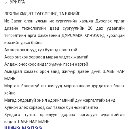
УРИЛГА
ЭРХЭМ ХҮНДЭТ ТӨГСӨГЧИД ТА БҮХНИЙГ
Их Засаг олон улсын их сургуулийн харьяа Дүрслэх урлаг
дизайн технологийн дээд сургуулийн 20 дах удаагийн
төгсөлтийн арга хэмжээний ДУРСАМЖ ХИЧЭЭЛ-д хүрэлцэн
ирэхийг урьж байна.
Аз жаргалын үүд хүн бүхэнд нээлттэй
Асар энэхэн хорвоод мөрөө үлдээх жамтай
Алдаж оноохоос айдаг хүмүүн гэсэн нэртэй
Амьдрал хэмээх орон зайд жигүүр дэвэн дүүл. ШАВЬ НАР
МИНЬ
Мартаж боломгүй он жилүүд маргаашнаас дурдатгал болох
хойно
Магад олдомгүй энэ л өдрийг миний дүү жаргалтайхан үд.
Хувирч элэх хорвоод хөл тавьж буй нөхөдтэйгээ
Хундага тулга, оргилуун дарсаа оргилуун хүсэлтэйгээ
задал.ШАВЬ НАР МИНЬ
ШИНЭ МЭДЭЭ