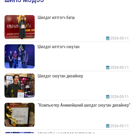
Шилдэг илтгэгч багш
2026-05-11
Шилдэг илтгэгч оюутан
2026-05-11
Шилдэг оюутан дизайнер
2026-05-11
“Компьютер Анимейшний шилдэг оюутан дизайнер”
2026-05-11
“ДИЗАЙНЫ ШИЛДЭГ СУРГУУЛЬ”-аар шалгарлаа